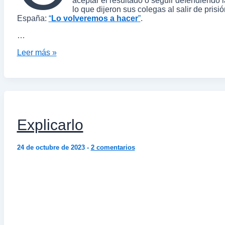
aceptar el resultado o seguir defendiendo l
lo que dijeron sus colegas al salir de pris
España:
“
Lo volveremos a hacer
”
.
…
Leer más »
Explicarlo
24 de octubre de 2023
-
2 comentarios