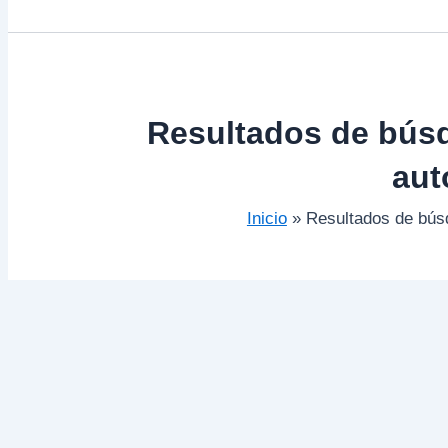
Resultados de bús
aut
Inicio
Resultados de bús
…
era
de