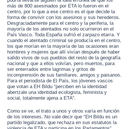
podría llevarse alguien la idea errónea de que los
más de 800 asesinados por ETA lo fueron en el
centro, por lo que a ese centro es el que decide la
forma de convivir con los asesinos y sus herederos.
Desgraciadamente para el centro y la periferia, la
mayoría de los atentados no solo ocurrieron en el
País Vasco. Toda España sufrió el zarpazo etarra. Y
cuando el atentado criminal se producía en el centro,
los que morían en la mayoría de las ocasiones eran
hombres y mujeres que allí vivían después de haber
salido vivos de sus pueblos del resto de la geografía
nacional y que a ellos volvían, pero muertos, para
ser enterrados entre lagrimas y gritos de
incomprensión de sus familiares, amigos y paisanos.
Para el periodista de El País, los jóvenes vascos
que votan a EH Bildu “perciben en la identidad
abertzale una identidad ecologista, feminista y
social, totalmente ajena a ETA”.
Como se ve, el trato a unos y otros varía en función
de los intereses. No vale decir que “EH Bildu es un
partido legalizado, que rechaza en sus estatutos la
violencia de ETA y participa en los Parlamentos”.