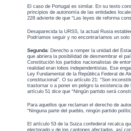
El caso de Portugal es similar. En su texto con
principios de autonomía de las entidades locale
228 advierte de que “Las leyes de reforma const
Desaparecida la URSS, la actual Rusia establece
Podríamos seguir y no encontraríamos un solo E
Segunda
: Derecho a romper la unidad del Estad
que abriera la posibilidad de desmembrar el paí
Constitución los partidos nacionalistas de en
realidad eran lobos independentistas. Ese enga
Ley Fundamental de la República Federal de Ale
constitucional”. O su artículo 21: “Son inconst
trastornar o a poner en peligro la existencia d
artículo 51 dice que “Ningún partido será cons
Para aquellos que reclaman el derecho de autode
“Ninguna parte del pueblo, ningún partido polític
El artículo 53 de la Suiza confederal recalca 
electorado y de los cantones afectados, así co