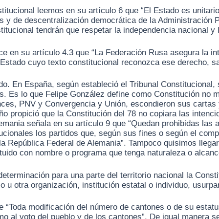
stitucional leemos en su artículo 6 que “El Estado es unitari
s y de descentralización democrática de la Administración Púb
itucional tendrán que respetar la independencia nacional y 
 en su artículo 4.3 que “La Federación Rusa asegura la integr
stado cuyo texto constitucional reconozca ese derecho, sal
o. En España, según estableció el Tribunal Constitucional, 
s. Es lo que Felipe González define como Constitución no mil
tonces, PNV y Convergencia y Unión, escondieron sus cartas
ño propició que la Constitución del 78 no copiara las intenc
mania señala en su artículo 9 que “Quedan prohibidas las a
itucionales los partidos que, según sus fines o según el com
e la República Federal de Alemania”. Tampoco quisimos llega
tituido con nombre o programa que tenga naturaleza o alcance
terminación para una parte del territorio nacional la Constit
o u otra organización, institución estatal o individuo, usurpa
que “Toda modificación del número de cantones o de su estat
mo al voto del pueblo y de los cantones”. De igual manera s