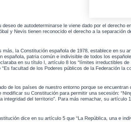
su deseo de autodeterminarse le viene dado por el derecho 
óbal y Nevis tienen reconocido el derecho a la separación d
más, la Constitución española de 1978, establece en su art
ón española, patria común e indivisible de todos los españo
araba en su título I, artículo 8 los “límites irreductibles de 
ue “Es facultad de los Poderes públicos de la Federación la c
do de los países de nuestro entorno porque se encuentran c
 de modificar su Constitución para permitir una secesión: “N
la integridad del territorio”. Para más remachar, su artículo
titución dice en su artículo 5 que “La República, una e ind