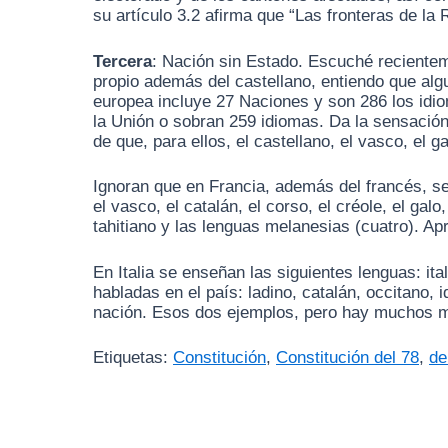
su artículo 3.2 afirma que “Las fronteras de l
Tercera
: Nación sin Estado. Escuché recientem
propio además del castellano, entiendo que algu
europea incluye 27 Naciones y son 286 los idio
la Unión o sobran 259 idiomas. Da la sensación
de que, para ellos, el castellano, el vasco, el 
Ignoran que en Francia, además del francés, se
el vasco, el catalán, el corso, el créole, el gal
tahitiano y las lenguas melanesias (cuatro). A
En Italia se enseñan las siguientes lenguas: it
habladas en el país: ladino, catalán, occitano, 
nación. Esos dos ejemplos, pero hay muchos má
Etiquetas:
Constitución
,
Constitución del 78
,
de