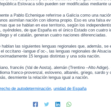
a República Eslovaca sólo pueden ser modificadas mediante un
ente a Pablo Echenique referirse a Galicia como una nación
nos asimilan nación con idioma propio. Eso es una falsa evid
mas que se hablan en ese territorio, según los independenti
, oyéndoles, de que España es el único Estado con cuatro i
gallego y el catalán, generan cuatro naciones diferenciadas.
 hablan las siguientes lenguas regionales que, además, se e
o, el occitano -langue d´oc-, las lenguas regionales de Alsaci
proximadamente 15 lenguas distintas y una sola nación.
aliano, francés (Val de Aosta), alemán (Trentino –Alto Adige)
idioma franco-provenzal, esloveno, albanés, griego, sardo y 
s, desmiente la relación lengua igual a nación.
recho de autodeterminación
,
unidad de España