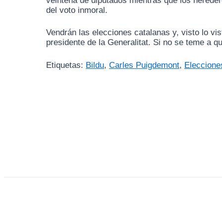
veintena de diputados mientras que los hereder
del voto inmoral.
Vendrán las elecciones catalanas y, visto lo v
presidente de la Generalitat. Si no se teme a 
Etiquetas:
Bildu
,
Carles Puigdemont
,
Eleccione