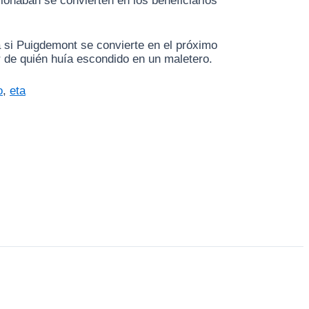
ionaban se convierten en los beneficiarios
a si Puigdemont se convierte en el próximo
r de quién huía escondido en un maletero.
o
,
eta