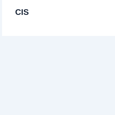
CIS
Aprender
del
fracaso
Aprender del fracaso
11 de junio de 2024
-
2 comentarios