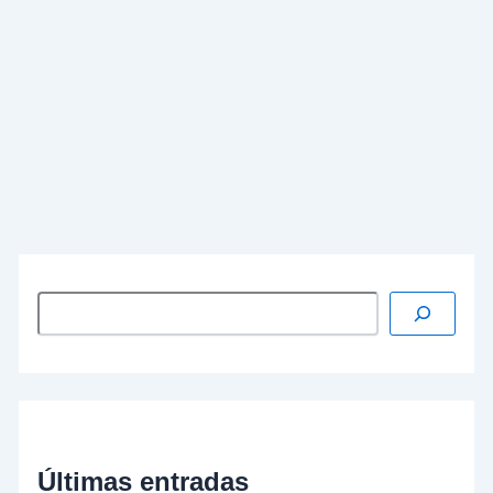
Fecha:
1 de Marzo de 2018
Entrevista a Juan Carlos Rodríguez Ibarra en el
programa «Ahora Extremadura» de Canal
Extremadura, con motivo del
35 aniversario del
Estatuto de Autonomía de Extremadura
…
Leer más »
Últimas entradas