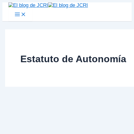
Main
Ir
Buscar en el blog
Menu
al
contenido
Estatuto de Autonomía
40