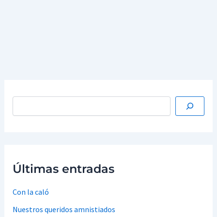
diferente a la «blanca» o una religión distinta de la
«verdadera» estarían cavando su tumba en el momento
de nacer.
…
Leer más »
Últimas entradas
Con la caló
Nuestros queridos amnistiados