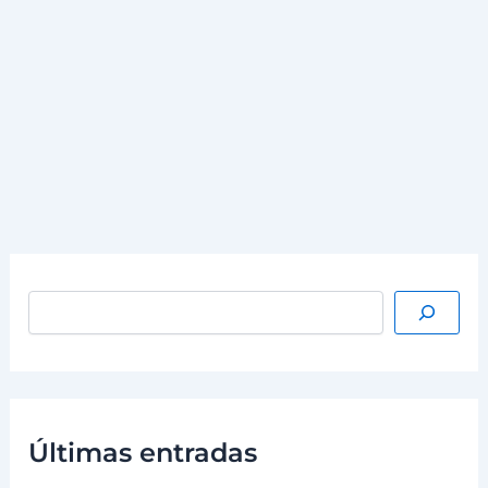
más la lengua para poder exhalar todo el aire que, con
la lengua fuera, llega directamente a sus pulmones.
Creo que de ahí viene ese dicho de “ir con la lengua
fuera”.
…
Leer más »
Últimas entradas