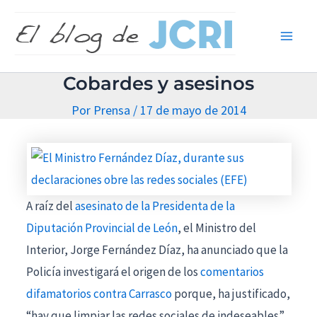
Ir
Main
al
Men
contenido
Cobardes y asesinos
Por
Prensa
/
17 de mayo de 2014
A raíz del
asesinato de la Presidenta de la
Diputación Provincial de León
, el Ministro del
Interior, Jorge Fernández Díaz, ha anunciado que la
Policía investigará el origen de los
comentarios
difamatorios contra Carrasco
porque, ha justificado,
“hay que limpiar las redes sociales de indeseables”.