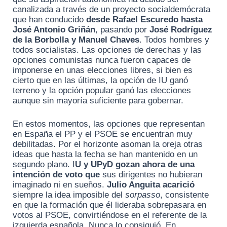
canalizada a través de un proyecto socialdemócrata
que han conducido
desde Rafael Escuredo hasta
José Antonio Griñán
, pasando por
José Rodríguez
de la Borbolla y Manuel Chaves
. Todos hombres y
todos socialistas. Las opciones de derechas y las
opciones comunistas nunca fueron capaces de
imponerse en unas elecciones libres, si bien es
cierto que en las últimas, la opción de IU ganó
terreno y la opción popular ganó las elecciones
aunque sin mayoría suficiente para gobernar.
En estos momentos, las opciones que representan
en España el PP y el PSOE se encuentran muy
debilitadas. Por el horizonte asoman la oreja otras
ideas que hasta la fecha se han mantenido en un
segundo plano. I
U y UPyD gozan ahora de una
intención de voto que
sus dirigentes no hubieran
imaginado ni en sueños.
Julio Anguita acarició
siempre la idea imposible del
sorpasso
, consistente
en que la formación que él lideraba sobrepasara en
votos al PSOE, convirtiéndose en el referente de la
izquierda española. Nunca lo consiguió. En