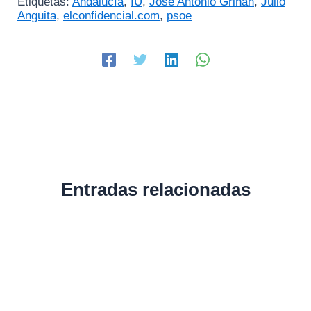
Etiquetas:
Andalucía
,
IU
,
José Antonio Griñán
,
Julio
Anguita
,
elconfidencial.com
,
psoe
Entradas relacionadas