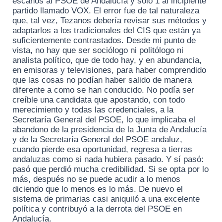
escaños al PSOE de Andalucía y solo 1 al incipiente
partido llamado VOX. El error fue de tal naturaleza
que, tal vez, Tezanos debería revisar sus métodos y
adaptarlos a los tradicionales del CIS que están ya
suficientemente contrastados. Desde mi punto de
vista, no hay que ser sociólogo ni politólogo ni
analista político, que de todo hay, y en abundancia,
en emisoras y televisiones, para haber comprendido
que las cosas no podían haber salido de manera
diferente a como se han conducido. No podía ser
creíble una candidata que apostando, con todo
merecimiento y todas las credenciales, a la
Secretaría General del PSOE, lo que implicaba el
abandono de la presidencia de la Junta de Andalucía
y de la Secretaría General del PSOE andaluz,
cuando pierde esa oportunidad, regresa a tierras
andaluzas como si nada hubiera pasado. Y sí pasó:
pasó que perdió mucha credibilidad. Si se opta por lo
más, después no se puede acudir a lo menos
diciendo que lo menos es lo más. De nuevo el
sistema de primarias casi aniquiló a una excelente
política y contribuyó a la derrota del PSOE en
Andalucía.