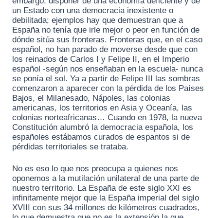
embargo, disponer de una economía deficiente y de
un Estado con una democracia inexistente o
debilitada; ejemplos hay que demuestran que a
España no tenía que irle mejor o peor en función de
dónde sitúa sus fronteras. Fronteras que, en el caso
español, no han parado de moverse desde que con
los reinados de Carlos I y Felipe II, en el Imperio
español -según nos enseñaban en la escuela- nunca
se ponía el sol. Ya a partir de Felipe III las sombras
comenzaron a aparecer con la pérdida de los Países
Bajos, el Milanesado, Nápoles, las colonias
americanas, los territorios en Asia y Oceanía, las
colonias norteafricanas… Cuando en 1978, la nueva
Constitución alumbró la democracia española, los
españoles estábamos curados de espantos si de
pérdidas territoriales se trataba.
No es eso lo que nos preocupa a quienes nos
oponemos a la mutilación unilateral de una parte de
nuestro territorio. La España de este siglo XXI es
infinitamente mejor que la España imperial del siglo
XVIII con sus 34 millones de kilómetros cuadrados,
lo que demuestra que no es la extensión la que