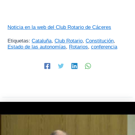
Noticia en la web del Club Rotario de Cáceres
Etiquetas:
Cataluña
,
Club Rotario
,
Constitución
,
Estado de las autonomías
,
Rotarios
,
conferencia
Entradas relacionadas