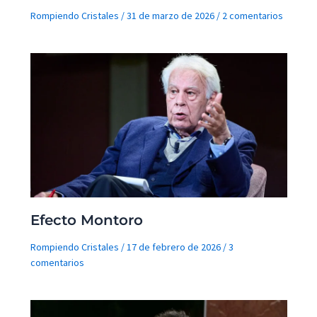
Rompiendo Cristales
/
31 de marzo de 2026
/
2 comentarios
Efecto Montoro
Rompiendo Cristales
/
17 de febrero de 2026
/
3
comentarios