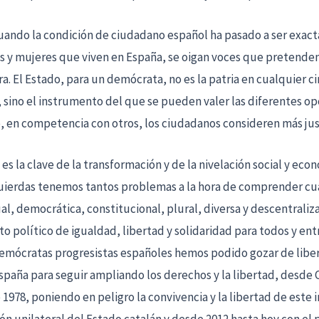
ando la condición de ciudadano español ha pasado a ser exac
s y mujeres que viven en España, se oigan voces que pretende
 El Estado, para un demócrata, no es la patria en cualquier c
la, sino el instrumento del que se pueden valer las diferentes op
en competencia con otros, los ciudadanos consideren más just
es la clave de la transformación y de la nivelación social y ec
uierdas tenemos tantos problemas a la hora de comprender cua
ual, democrática, constitucional, plural, diversa y descentraliz
o político de igualdad, libertad y solidaridad para todos y ent
demócratas progresistas españoles hemos podido gozar de libert
spaña para seguir ampliando los derechos y la libertad, desde 
e 1978, poniendo en peligro la convivencia y la libertad de es