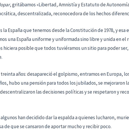
lopar
, gritábamos «Libertad, Amnistía y Estatuto de Autonomí
rática, descentralizada, reconocedora de los hechos diferenc
es la España que tenemos desde la Constitución de 1978, y esa es
amos una España uniforme y uniformada sino libre y unida en el 
os hiciera posible que todos tuviéramos un sitio para poder ser,
e.
 treinta años: desapareció el golpismo, entramos en Europa, lo
años, hubo una pensión para todos los jubilados, se mejoraron 
 descentralizaron las decisiones políticas y se respetaron y rec
, algunos han decidido dar la espalda a quienes lucharon, murie
cusa de que se cansaron de aportar mucho y recibir poco.