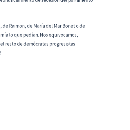
l pronunciamiento de secesión del parlamento
h, de Raimon, de María del Mar Bonet o de
nomía lo que pedían. Nos equivocamos,
 el resto de demócratas progresistas
!