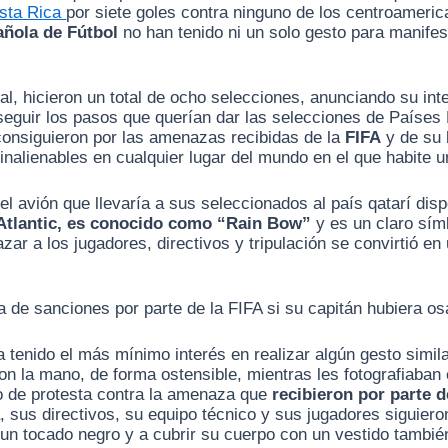
osta Rica
por siete goles contra ninguno de los centroameric
añola de Fútbol
no han tenido ni un solo gesto para manife
ial, hicieron un total de ocho selecciones, anunciando su in
seguir los pasos que querían dar las selecciones de Países
 consiguieron por las amenazas recibidas de la
FIFA
y de su 
nalienables en cualquier lugar del mundo en el que habite 
el avión que llevaría a sus seleccionados al país qatarí dis
Atlantic, es conocido como “Rain Bow”
y es un claro sí
azar a los jugadores, directivos y tripulación se convirtió e
de sanciones por parte de la FIFA si su capitán hubiera osad
tenido el más mínimo interés en realizar algún gesto similar
n la mano, de forma ostensible, mientras les fotografiaban 
o de protesta contra la amenaza que
recibieron por parte de
 sus directivos, su equipo técnico y sus jugadores siguiero
on un tocado negro y a cubrir su cuerpo con un vestido tambi