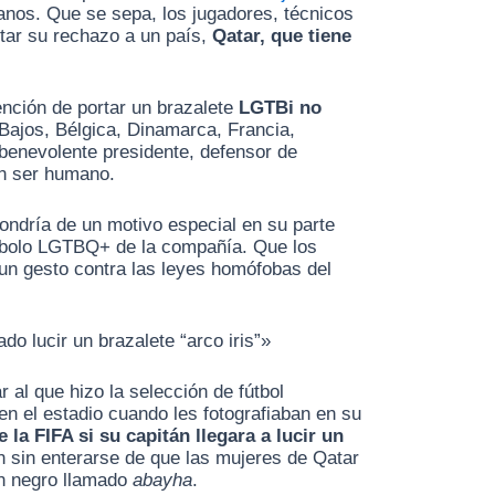
anos. Que se sepa, los jugadores, técnicos
star su rechazo a un país,
Qatar, que tiene
tención de portar un brazalete
LGTBi no
 Bajos, Bélgica, Dinamarca, Francia,
benevolente presidente, defensor de
un ser humano.
pondría de un motivo especial en su parte
mbolo LGTBQ+ de la compañía. Que los
n un gesto contra las leyes homófobas del
o lucir un brazalete “arco iris”»
 al que hizo la selección de fútbol
en el estadio cuando les fotografiaban en su
 la FIFA si su capitán llegara a lucir un
n sin enterarse de que las mujeres de Qatar
én negro llamado
abayha
.