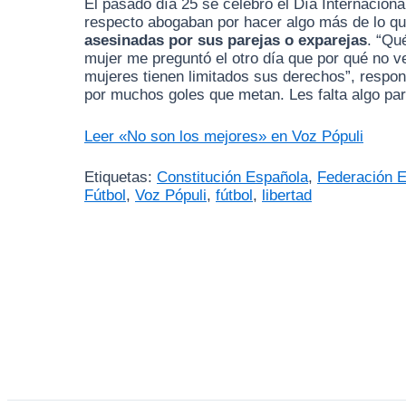
El pasado día 25 se celebró el Día Internaciona
respecto abogaban por hacer algo más de lo 
asesinadas por sus parejas o exparejas
. “Qu
mujer me preguntó el otro día que por qué no ve
mujeres tienen limitados sus derechos”, resp
por muchos goles que metan. Les falta algo pa
Leer «No son los mejores» en Voz Pópuli
Etiquetas:
Constitución Española
,
Federación E
Fútbol
,
Voz Pópuli
,
fútbol
,
libertad