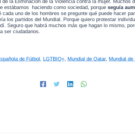
l de la Eliminación de la Violencia contra la mujer. Muchos 
que estábamos haciendo como sociedad, porque
seguía aum
é cada uno de los hombres se pregunte qué puede hacer par
ía los partidos del Mundial. Porque quiero protestar individ
ondí. Seguro que habrá muchos más que hagan lo mismo, por
ra ser ciudadanos.
spañola de Fútbol
,
LGTBIQ+
,
Mundial de Qatar
,
Mundial de 