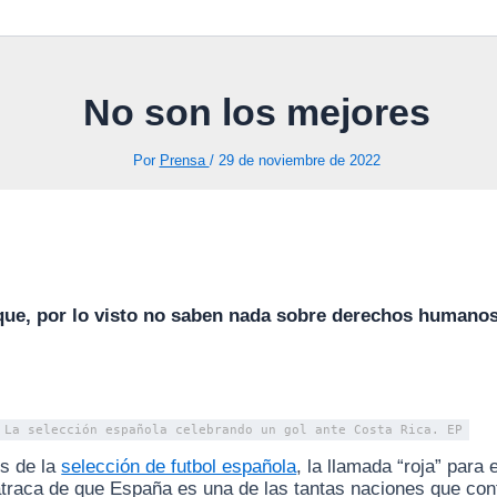
No son los mejores
Por
Prensa
/
29 de noviembre de 2022
que, por lo visto no saben nada sobre derechos humanos. 
La selección española celebrando un gol ante Costa Rica. EP
os de la
selección de futbol española
, la llamada “roja” para 
atraca de que España es una de las tantas naciones que con