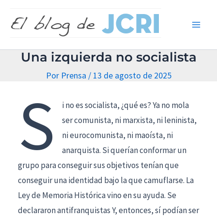
Ir
Main
al
Men
contenido
Una izquierda no socialista
Por
Prensa
/
13 de agosto de 2025
S
i no es socialista, ¿qué es? Ya no mola
ser comunista, ni marxista, ni leninista,
ni eurocomunista, ni maoísta, ni
anarquista. Si querían conformar un
grupo para conseguir sus objetivos tenían que
conseguir una identidad bajo la que camuflarse. La
Ley de Memoria Histórica vino en su ayuda. Se
declararon antifranquistas Y, entonces, sí podían ser