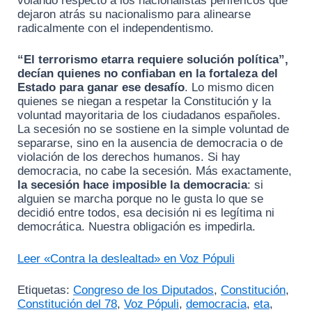
volando respecto a los nacionalistas periféricos que
dejaron atrás su nacionalismo para alinearse
radicalmente con el independentismo.
“El terrorismo etarra requiere solución política”,
decían quienes no confiaban en la fortaleza del
Estado para ganar ese desafío
. Lo mismo dicen
quienes se niegan a respetar la Constitución y la
voluntad mayoritaria de los ciudadanos españoles.
La secesión no se sostiene en la simple voluntad de
separarse, sino en la ausencia de democracia o de
violación de los derechos humanos. Si hay
democracia, no cabe la secesión. Más exactamente,
la secesión hace imposible la democracia
: si
alguien se marcha porque no le gusta lo que se
decidió entre todos, esa decisión ni es legítima ni
democrática. Nuestra obligación es impedirla.
Leer «Contra la deslealtad» en Voz Pópuli
Etiquetas:
Congreso de los Diputados
,
Constitución
,
Constitución del 78
,
Voz Pópuli
,
democracia
,
eta
,