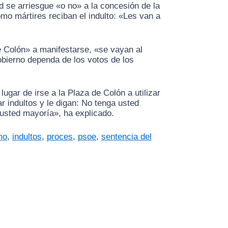
d se arriesgue «o no» a la concesión de la
mo mártires reciban el indulto: «Les van a
de Colón» a manifestarse, «se vayan al
obierno dependa de los votos de los
gar de irse a la Plaza de Colón a utilizar
 indultos y le digan: No tenga usted
 usted mayoría», ha explicado.
mo
,
indultos
,
proces
,
psoe
,
sentencia del