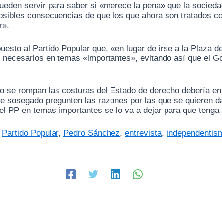
pueden servir para saber si «merece la pena» que la socieda
 posibles consecuencias de que los que ahora son tratados co
r».
uesto al Partido Popular que, «en lugar de irse a la Plaza 
s necesarios en temas «importantes», evitando así que el G
 se rompan las costuras del Estado de derecho debería en lu
 sosegado pregunten las razones por las que se quieren dar
 el PP en temas importantes se lo va a dejar para que tenga
,
Partido Popular
,
Pedro Sánchez
,
entrevista
,
independentis