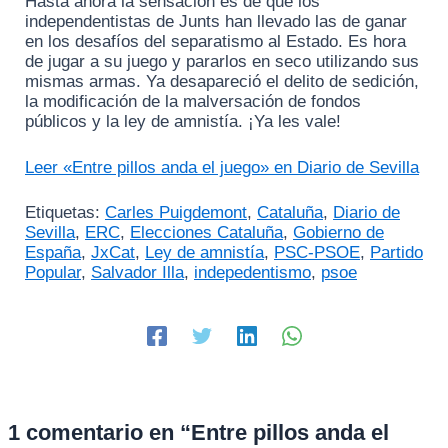
Hasta ahora la sensación es de que los
independentistas de Junts han llevado las de ganar
en los desafíos del separatismo al Estado. Es hora
de jugar a su juego y pararlos en seco utilizando sus
mismas armas. Ya desapareció el delito de sedición,
la modificación de la malversación de fondos
públicos y la ley de amnistía. ¡Ya les vale!
Leer «Entre pillos anda el juego» en Diario de Sevilla
Etiquetas:
Carles Puigdemont
,
Cataluña
,
Diario de
Sevilla
,
ERC
,
Elecciones Cataluña
,
Gobierno de
España
,
JxCat
,
Ley de amnistía
,
PSC-PSOE
,
Partido
Popular
,
Salvador Illa
,
indepedentismo
,
psoe
1 comentario en “Entre pillos anda el