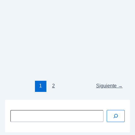
SE HA MOSTRADO PARTIDARIO DEL
DEBATE SOBRE LA REPÚBLICA
Rodríguez Ibarra ha dicho que él recomendó a
Susana Díaz
«estabilizar Andalucía». Sobre
Madina
, ha afirmado que lo conoce y que «sabe
que en el árbol del
PSOE
hay ramas que podar».
…
Leer más »
1
2
Siguiente
→