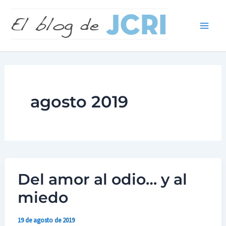
Buscar e
Ir
Main
al
Men
contenido
agosto 2019
Del amor al odio… y al
Del
amor
miedo
al
odio…
19 de agosto de 2019