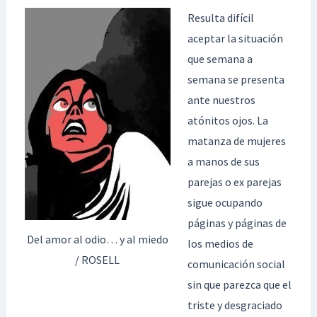
y
Resulta difícil
al
aceptar la situación
miedo
que semana a
semana se presenta
ante nuestros
atónitos ojos. La
matanza de mujeres
a manos de sus
parejas o ex parejas
sigue ocupando
páginas y páginas de
Del amor al odio… y al miedo
los medios de
/ ROSELL
comunicación social
sin que parezca que el
triste y desgraciado