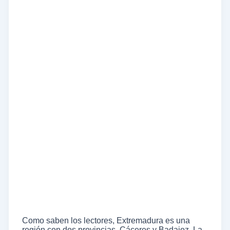
Como saben los lectores, Extremadura es una
región con dos provincias, Cáceres y Badajoz. La