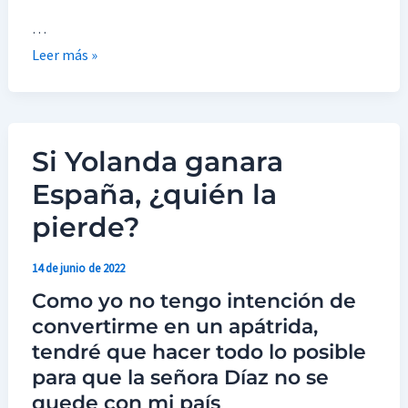
…
Leer más »
Si Yolanda ganara
Si
Yolanda
España, ¿quién la
ganara
pierde?
España,
¿quién
14 de junio de 2022
la
Como yo no tengo intención de
pierde?
convertirme en un apátrida,
tendré que hacer todo lo posible
para que la señora Díaz no se
quede con mi país