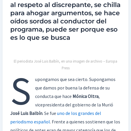
al respeto al discrepante, se chilla
Clave’
para ahogar argumentos, se hace
oídos sordos al conductor del
programa, puede ser porque eso
es lo que se busca
El periodista José Luis Balbín, en una imagen de archivo – Europa
Press
S
upongamos que sea cierto. Supongamos
que damos por buena la defensa de su
conducta que hace
Mónica Oltra
,
vicepresidenta del gobierno de la Murió
José Luis Balbín
. Se fue
uno de los grandes del
periodismo español
. Frente a quienes sostienen que los
políticos de antes eran de mayor categoría que los de