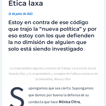
Ética laxa
Ética
laxa
21 de junio de 2022
Estoy en contra de ese código
que trajo la “nueva política” y por
eso estoy con los que defienden
la no dimisión de alguien que
solo está siendo investigado
La vicepresidenta segunda y ministra de Trabajo y Economía Social,
Yolanda Díaz, y la vicepresidenta y consejera de Políticas Inclusivas de
la Generalitat, Mónica Oltra
S
upongamos que sea cierto. Supongamos
que damos por buena la defensa de su
conducta que hace
Mónica Oltra
,