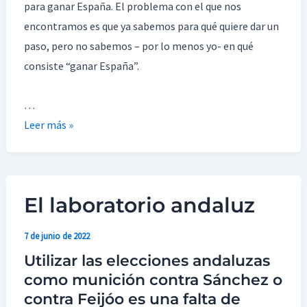
para ganar España. El problema con el que nos
encontramos es que ya sabemos para qué quiere dar un
paso, pero no sabemos – por lo menos yo- en qué
consiste “ganar España”.
…
Leer más »
El laboratorio andaluz
El
laboratorio
7 de junio de 2022
andaluz
Utilizar las elecciones andaluzas
como munición contra Sánchez o
contra Feijóo es una falta de