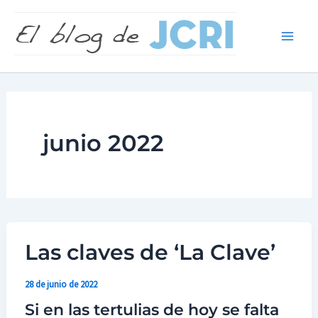
Buscar e
Ir
Main
al
Men
contenido
junio 2022
Las claves de ‘La Clave’
Las
claves
28 de junio de 2022
de
Si en las tertulias de hoy se falta
‘La