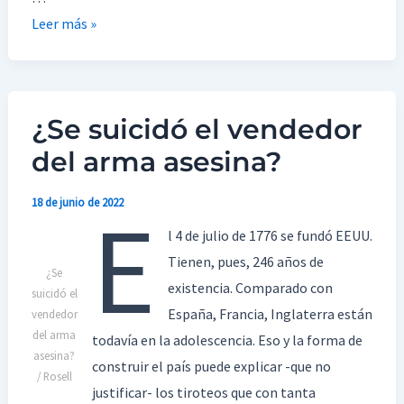
Leer más »
¿Se suicidó el vendedor
¿Se
suicidó
del arma asesina?
el
E
vendedor
18 de junio de 2022
del
l 4 de julio de 1776 se fundó EEUU.
arma
Tienen, pues, 246 años de
¿Se
asesina?
existencia. Comparado con
suicidó el
España, Francia, Inglaterra están
vendedor
del arma
todavía en la adolescencia. Eso y la forma de
asesina?
construir el país puede explicar -que no
/ Rosell
justificar- los tiroteos que con tanta