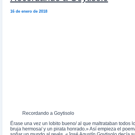
16 de enero de 2018
Recordando a Goytisolo
Érase una vez un lobito bueno/ al que maltrataban todos l
bruja hermosa/ y un pirata honrado.» Así empieza el poem
soñar un mundo al revés. «José Agustín Goytisolo decía su