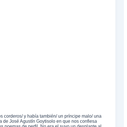
os corderos/ y había también/ un príncipe malo/ una
a de José Agustín Goytisolo en que nos confiesa
s poemas de perfil. No era el suyo un desplante al