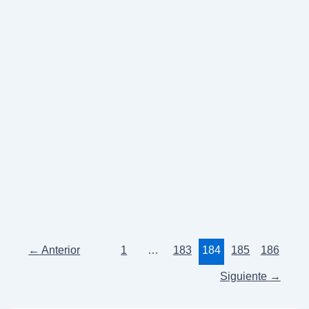
¡Cuanto peor Alemania,
mejor España! (El Correo
de Andalucía)
20 de enero de 2013
https://blog.rodriguezibarra.es/wp-
content/uploads/2013/01/1.232.-¡CUANTO-PEOR-
ALEMANIA-MEJOR-ESPANA-Articulo-del-
Presidente-en-El-Correo-de-Andalucia.-20-
ENERO-2013.pdf
←
Anterior
1
…
183
184
185
186
Siguiente
→