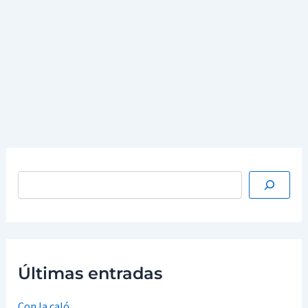
Fecha
: 19/01/2024
Participación de Juan Carlos Rodríguez Ibarra en el
programa «Los viernes de José Luis Campos», de Radio
Calamocha, charlando sobre temas de actualidad.
…
Leer más »
Últimas entradas
Con la caló