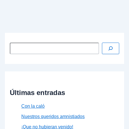
los valores que encarna el PSOE, especialmente
de aquellos que tienen que ver con la defensa a
machamartillo de la igualdad de la mujer en el
seno de nuestra sociedad.
…
Leer más »
Últimas entradas
Con la caló
Nuestros queridos amnistiados
¡Que no hubieran venido!