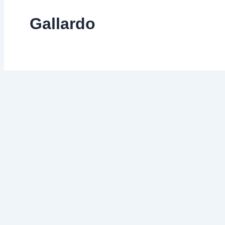
Gallardo
10 años del PSOE en Villanue
27 de septiembre de 2013
Acto de conmemoración de los 10 años del PSOE en Villanue
Vídeo del acto de conmemoración de los 10 años de gobie