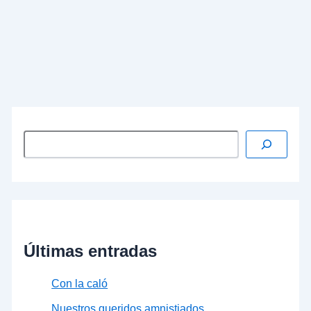
Ejecutivo catalán. Llegó Artur Mas vestido y
peinado escrupulosamente. Saludó a su Gobierno,
al resto de invitados y, cual torero que se empeña
en hacer una gran faena, dio unos pasos hacia
adelante y se situó casi en el centro del
improvisado ruedo
que formaban los asistentes
al solemne acto. …
Leer más »
Últimas entradas
Con la caló
Nuestros queridos amnistiados