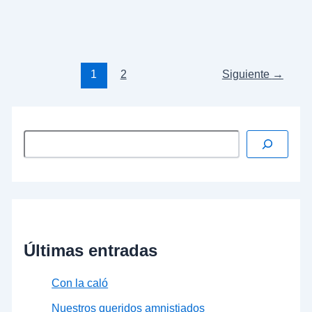
vieron que se árbol ya no daba ni cobijo ni sombra.
…
Leer más »
1
2
Siguiente
→
Últimas entradas
Con la caló
Nuestros queridos amnistiados