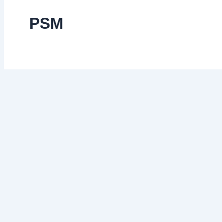
PSM
Oportunidades
y
renuncias
Oportunidades y renuncias
5 de agosto de 2015