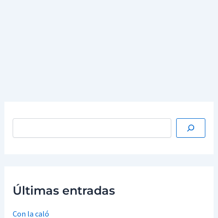
precedentes? ¿Creen esos oradores de la nada que
puede existir un presente sin que exista un pasado? ¿Y
saben, acaso, que todo presente está inyectado de
pasado?
…
Leer más »
Últimas entradas
Con la caló