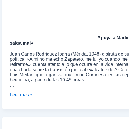
Apoya a Madin
salga mal»
Juan Carlos Rodríguez Ibarra (Mérida, 1948) disfruta de su 
política. «A mí no me echó Zapatero, me fui yo cuando me d
retirarme», cuenta atento a lo que ocurre en la vida inter
una charla sobre la transición junto al exalcalde de A Co
Luis Meilán, que organiza hoy Unión Coruñesa, en las d
herculina, a partir de las 19.45 horas.
…
Leer más »