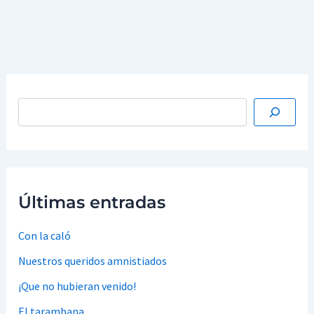
protestado por esos apelativos.
…
Leer más »
Últimas entradas
Con la caló
Nuestros queridos amnistiados
¡Que no hubieran venido!
El tarambana