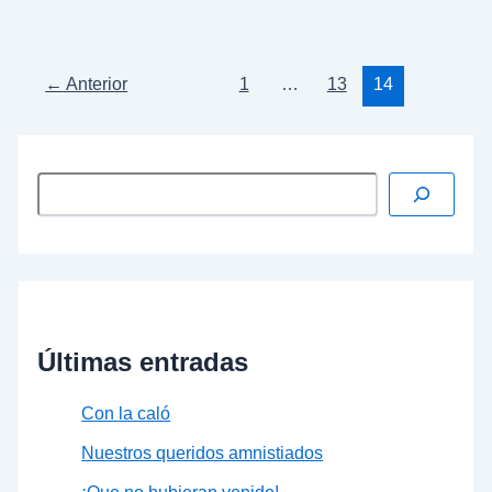
…
Leer más »
←
Anterior
1
…
13
14
Últimas entradas
Con la caló
Nuestros queridos amnistiados