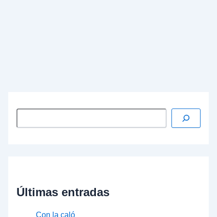
y las quejas de la ciudadanía que no acierta a
comprender por qué en un asunto tan
transcendental para el futuro de los nuevos
españoles y del país, no son capaces de llegar a
acuerdos las distintas fuerzas políticas para que,
definitivamente, quede cerrada y sellada la eterna
querella educativa.
…
Leer más »
Últimas entradas
Con la caló