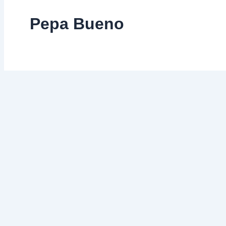
Pepa Bueno
¿Inocentes
o
culpables?
¿Inocentes o culpables?
9 de septiembre de 2025
-
2 comentarios