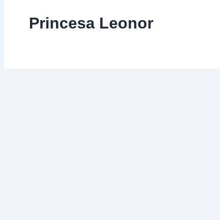
Princesa Leonor
Falta
de
respeto
Falta de respeto
2 de noviembre de 2023