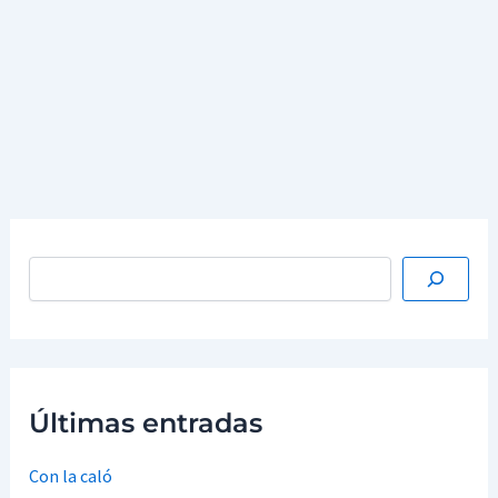
Unión Europea y la comunidad internacional”, aunque
también avisó de que el proyecto soberanista es
irreversible.
…
Leer más »
Últimas entradas
Con la caló