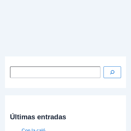
La cadena de televisión, la Sexta, nos ofreció la
noche del domingo pasado un excelente
programa, dirigido y presentado por “Gonzo”, que
versó sobre los peligros que se esconden en las
redes sociales. El título era el siguiente: “
Las redes
sociales: la fábrica del terror (Parte 1)
”.
…
Leer más »
Últimas entradas
Con la caló