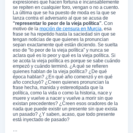
expresiones que hacen fortuna e incansablemente
se repiten en cualquier foro, vengan o no a cuento.
La última que se ha puesto de moda es la que se
lanza contra el adversario al que se acusa de
“representar lo peor de la vieja política”
. Con
motivo de la
moción de censura en Murcia
, esa
frase se ha repetido hasta la saciedad sin que se
tengan noticias de que quienes la pronuncian
sepan exactamente qué están diciendo. Se suelta
eso de “lo peor de la vieja política” y nunca se
aclara qué es lo peor y qué es la vieja política. Si
se acota la vieja política es porque se sabe cuándo
empezó y cuándo terminó. ¿A qué se refieren
quienes hablan de la vieja política? ¿De qué
época hablan? ¿En qué año comenzó y en qué
año concluyó? ¿Creen quienes pronuncian la
frase hecha, manida y estereotipada que la
política, como la vida o como la historia, nace y
muere y vuelve a nacer y vuelve a morir sin que
existan precedentes? ¿Creen esos oradores de la
nada que puede existir un presente sin que exista
un pasado? ¿Y saben, acaso, que todo presente
está inyectado de pasado?
…