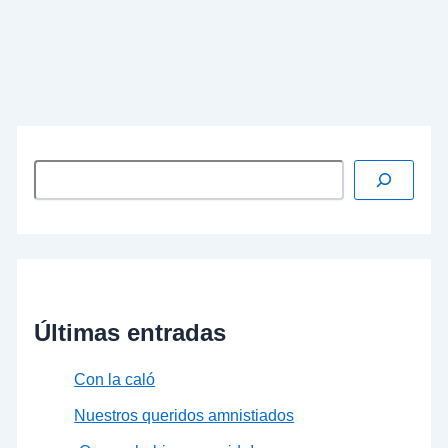
preocupantes, bien por su dudosa
constitucionalidad, o bien por su incidencia en la
sociedad que se dota precisamente de un Código
Penal para asegurar los derechos y libertades de
los ciudadanos. …
Leer más »
Últimas entradas
Con la caló
Nuestros queridos amnistiados