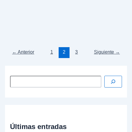
lehendakari
Ibarretxe
no se escondió tras su mesa
de despacho, sino que
acudió personalmente al
Congreso de los Diputados
a exponer los
argumentos que consideró oportunos para
defender lo que entonces se conoció como el plan
que llevaba su nombre.
…
Leer más »
←
Anterior
1
2
3
Siguiente
→
Últimas entradas