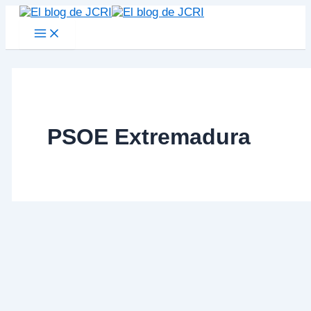
Main
Ir
Buscar en el blog
Menu
al
contenido
PSOE Extremadura
Volver