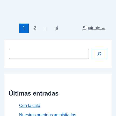
la debacle en Extremadura: «No se entienden»
…
Leer más »
1
2
…
4
Siguiente
→
Últimas entradas
Con la caló
Nuestros queridos amnistiados